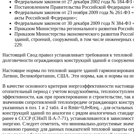
Федеральным законом от 27 декабря 2002 года № 184-ФЗ
Постановлением Правительства Российской Федерации «О 
Федеральным законом от 23 ноября 2009 года № 261-ФЗ 
акты Российской Федерации»;
Федеральным законом от 30 декабря 2009 года N 384-ФЗ 
Приказом Министерства регионального развития Российс
Приказом Министерства экономического развития Россий
зданий, строений, сооружений, в том числе инженерных 
229.
Настоящий Свод правил устанавливает требования к тепловой
долговечности ограждающих конструкций зданий и сооружени
Настоящие нормы по тепловой защите зданий гармонизированы
Латвии, Великобритании, США. Эти нормы, как и нормы на и
В качестве основного критерия энергоэффективности настоящи
отопительный период с учетом воздухообмена, теплопоступлен
эффективности, как при проектировании и строительстве, так
значениям сопротивлений теплопередаче ограждающих конструкц
указанных в поз. 1 и 2 табл. 4 и Rmin=0,8•Rreq, - для оста
конструкций зданий по аналогии с рядом аналогичных стандар
ранее в СССР (СНиП II-А-7-71), устанавливаются в зависимост
энергию. Следует отметить, что минимально-допустимые знач
нижнюю границу для данных показателей тепловой защиты ог