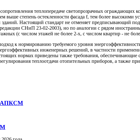
опротивления теплопередаче светопрозрачных ограждающих конс
 чем выше степень остекленности фасада f, тем более высокими
 зданий. Настоящий стандарт не отменяет предписывающий под
 редакции СНиП 23-02-2003), но по аналогии с рядом иностранн
ных (с числом этажей не более 2-х, с числом квартир - не более
 подход к нормированию требуемого уровня энергоэффективности
 энергоэффективных инженерных решений, в частности применен
стоящих нормах приведены также требования, обеспечивающие с
егулирования теплоотдачи отопительных приборов, а также при
от АПКСМ
СМ