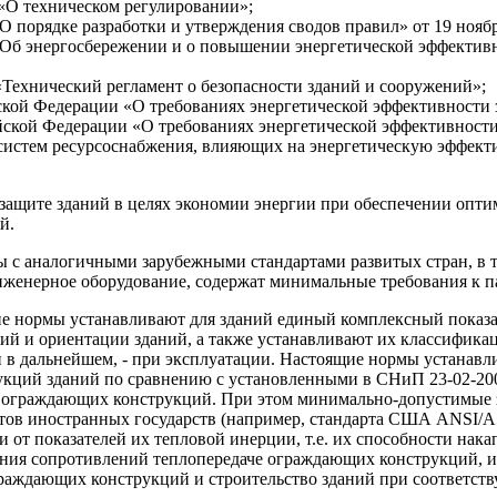
 «О техническом регулировании»;
порядке разработки и утверждения сводов правил» от 19 ноябр
«Об энергосбережении и о повышении энергетической эффективн
«Технический регламент о безопасности зданий и сооружений»;
кой Федерации «О требованиях энергетической эффективности зд
ской Федерации «О требованиях энергетической эффективности 
систем ресурсоснабжения, влияющих на энергетическую эффекти
 защите зданий в целях экономии энергии при обеспечении оп
й.
 с аналогичными зарубежными стандартами развитых стран, в 
нженерное оборудование, содержат минимальные требования к 
е нормы устанавливают для зданий единый комплексный показате
ий и ориентации зданий, а также устанавливают их классифика
 и в дальнейшем, - при эксплуатации. Настоящие нормы устана
ий зданий по сравнению с установленными в СНиП 23-02-2003 (п
льных ограждающих конструкций. При этом минимально-допустимы
тов иностранных государств (например, стандарта США ANSI/AS
и от показателей их тепловой инерции, т.е. их способности нак
ения сопротивлений теплопередаче ограждающих конструкций, 
раждающих конструкций и строительство зданий при соответст