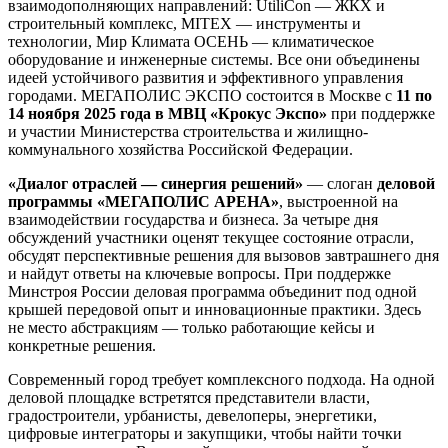
взаимодополняющих направлений: UtiliCon — ЖКХ и
строительный комплекс, MITEX — инструменты и
технологии, Мир Климата ОСЕНЬ — климатическое
оборудование и инженерные системы. Все они объединены
идеей устойчивого развития и эффективного управления
городами. МЕГАПОЛИС ЭКСПО состоится в Москве с
11 по
14 ноября 2025 года в МВЦ «Крокус Экспо»
при поддержке
и участии Министерства строительства и жилищно-
коммунального хозяйства Российской Федерации.
«Диалог отраслей — синергия решений»
— слоган
деловой
программы «МЕГАПОЛИС АРЕНА»
, выстроенной на
взаимодействии государства и бизнеса. За четыре дня
обсуждений участники оценят текущее состояние отрасли,
обсудят перспективные решения для вызовов завтрашнего дня
и найдут ответы на ключевые вопросы. При поддержке
Минстроя России деловая программа объединит под одной
крышей передовой опыт и инновационные практики. Здесь
не место абстракциям — только работающие кейсы и
конкретные решения.
Современный город требует комплексного подхода. На одной
деловой площадке встретятся представители власти,
градостроители, урбанисты, девелоперы, энергетики,
цифровые интеграторы и закупщики, чтобы найти точки