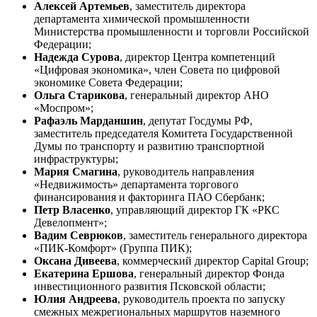
Алексей Артемьев
, заместитель директора
департамента химической промышленности
Министерства промышленности и торговли Российской
Федерации;
Надежда Сурова
, директор Центра компетенций
«Цифровая экономика», член Совета по цифровой
экономике Совета Федерации;
Ольга Старикова
, генеральный директор АНО
«Моспром»;
Рафаэль Марданшин
, депутат Госдумы РФ,
заместитель председателя Комитета Государственной
Думы по транспорту и развитию транспортной
инфраструктуры;
Мария Смагина
, руководитель направления
«Недвижимость» департамента торгового
финансирования и факторинга ПАО Сбербанк;
Петр Власенко
, управляющий директор ГК «РКС
Девелопмент»;
Вадим Севрюков
, заместитель генерального директора
«ПИК-Комфорт» (Группа ПИК);
Оксана Дивеева
, коммерческий директор Capital Group;
Екатерина Ершова
, генеральный директор Фонда
инвестиционного развития Псковской области;
Юлия Андреева
, руководитель проекта по запуску
смежных межрегиональных маршрутов наземного