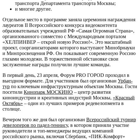
транспорта Департамента транспорта Москвы;
и многие другие.
Отдельное место в программе заняла церемония награждения
лауреатов II Всероссийского конкурса видеоконтента
образовательных учреждений РФ «Самая Огромная Страна»,
организованного совместно с Международным порталом
«ХЕЛПИНВЕР – открой новую Россию!». Это масштабный
проект, соорганизаторами которого выступают Минобрнауки
и Минпросвещения РФ. Он показывает современную Россию
глазами молодежи. В торжественной обстановке свои
заслуженные награды получили лучшие команды.
В первый день, 23 апреля, Форум PRO ГОРОD проходил в
выездном формате. Для участников был организован
Урбан-
тур
по ключевым инфраструктурным объектам Москвы. Гости
посетили
Кинопарк МОСКИНО
– центр развития
киноиндустрии и креативных индустрий Москвы,
«Красный
Октябрь»
– один из лучших примеров редевелопмента в
столице.
Вечером того же дня был организован
Всероссийский турнир
девелоперов по падел-теннису
, в котором приняли участие
руководители и топ-менеджеры ведущих компаний
российского рынка, включая Сбербанк, «ПИК-Комфорт»